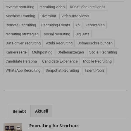
reverse recruiting
recruiting video
Künstliche Intelligenz
Machine Learning
Diversität
Video-Interviews
Remote Recruiting
Recruiting-Events
kpi
kennzahlen
recruiting strategien
social recruiting
Big Data
Data driven recruiting
Azubi Recruiting
Jobausschreibungen
Karriereseite
Multiposting
Stellenanzeigen
Social Recruiting
Candidate Persona
Candidate Experience
Mobile Recruiting
WhatsApp Recruiting
Snapchat Recruiting
Talent Pools
Aktuell
Beliebt
Recruiting für Startups