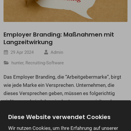
Employer Branding: Maßnahmen mit
Langzeitwirkung
29 Apr 2024
Admin
hunter
,
Recruiting-Software
Das Employer Branding, die “Arbeitgebermarke”, birgt
wie jede Marke ein Versprechen. Unternehmen, die
dieses Versprechen geben, müssen es folgerichtig
einlösen und sind dann in der Lage, es gezielt und
nachhaltig für ihre Personalentwicklung einzusetzen. Mit
Diese Website verwendet Cookies
Hilfe geeigneter Employer Branding Maßnahmen
positionieren sich Firmen und Betriebe als besonders
Wir nutzen Cookies, um Ihre Erfahrung auf unserer