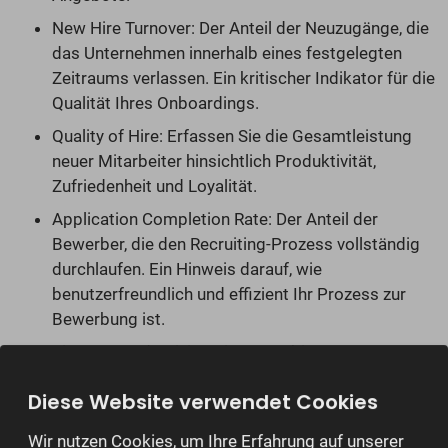
New Hire Turnover: Der Anteil der Neuzugänge, die
das Unternehmen innerhalb eines festgelegten
Zeitraums verlassen. Ein kritischer Indikator für die
Qualität Ihres Onboardings.
Quality of Hire: Erfassen Sie die Gesamtleistung
neuer Mitarbeiter hinsichtlich Produktivität,
Zufriedenheit und Loyalität.
Application Completion Rate: Der Anteil der
Bewerber, die den Recruiting-Prozess vollständig
durchlaufen. Ein Hinweis darauf, wie
benutzerfreundlich und effizient Ihr Prozess zur
Bewerbung ist.
Time to Productivity: Die Dauer, bis neue
Mitarbeiter ihre volle Produktivität erreichen. Ein
Diese Website verwendet Cookies
Indikator für die Qualität des Onboardings und die
Passgenauigkeit der Auswahl.
Wir nutzen Cookies, um Ihre Erfahrung auf unserer