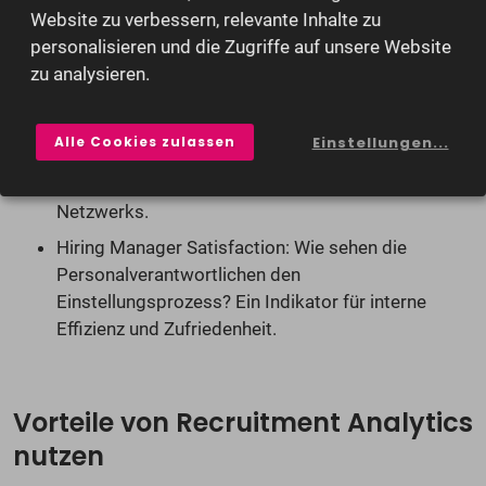
Vielfalt und Integration: Erfassen Sie die Diversität
Website zu verbessern, relevante Inhalte zu
Ihres Teams und die Wirksamkeit Ihrer D&I-
personalisieren und die Zugriffe auf unsere Website
Initiativen. Ein kritischer Indikator für ein
zu analysieren.
modernes, zukunftsorientiertes Unternehmen.
Referral Rate: Der Anteil der Neueinstellungen, die
Alle Cookies zulassen
Einstellungen...
auf Empfehlungen aktueller Mitarbeiter basieren.
Ein Zeichen für die Qualität Ihres internen
Netzwerks.
Hiring Manager Satisfaction: Wie sehen die
Personalverantwortlichen den
Einstellungsprozess? Ein Indikator für interne
Effizienz und Zufriedenheit.
Vorteile von Recruitment Analytics
nutzen