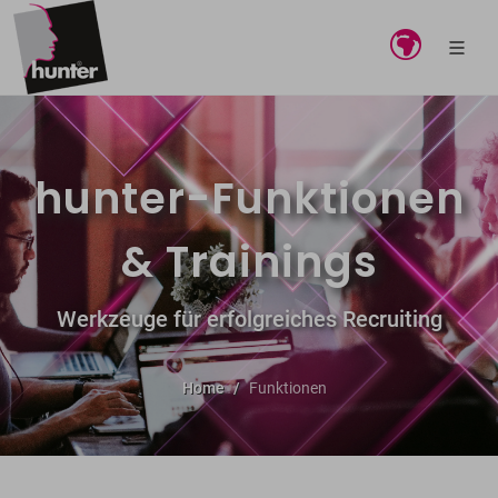
hunter-Funktionen
& Trainings
Werkzeuge für erfolgreiches Recruiting
Home
Funktionen