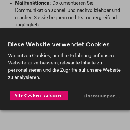
Mailfunktionen:
Dokumentieren Sie
Kommunikation schnell und nachvollziehbar und
machen Sie sie bequem und teamübergreifend
zugänglich.
Projektmanagement:
Behalten Sie stets den
Überblick über laufende Prozesse und treffen Sie
Diese Website verwendet Cookies
eine effizientere Vorauswahl besonders
Wir nutzen Cookies, um Ihre Erfahrung auf unserer
vielversprechender Bewerber.
Website zu verbessern, relevante Inhalte zu
Daten & Office managen:
Bereiten Sie mit hunter
personalisieren und die Zugriffe auf unsere Website
Daten, Dokumente und jegliche Korrespondenz zur
zu analysieren.
idealen Weiterverwendung auf.
Ansichten & Dashboards:
Individualisieren Sie
Alle Cookies zulassen
Einstellungen...
Ansichten und Dashboards ganz so, wie es Ihre
Recruiting-Strategie ideal unterstützt.