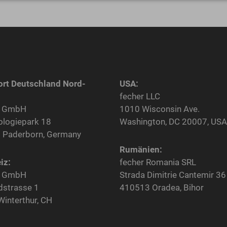
ort Deutschland Nord-
USA:
fecher LLC
r GmbH
1010 Wisconsin Ave.
ologiepark 18
Washington, DC 20007, USA
 Paderborn, Germany
Rumänien:
iz:
fecher Romania SRL
r GmbH
Strada Dimitrie Cantemir 36
dstrasse 1
410513 Oradea, Bihor
interthur, CH