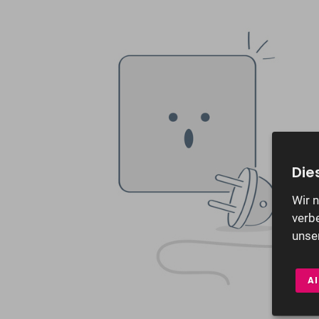
Die
Wir 
verbe
unse
Al