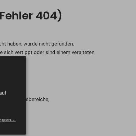
(Fehler 404)
ucht haben, wurde nicht gefunden.
ie sich vertippt oder sind einem veralteten
er nichts.
ben ist,
auf
ere Geschäftsbereiche,
ngen...