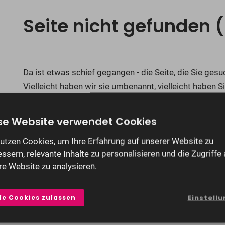
Seite nicht gefunden 
Da ist etwas schief gegangen - die Seite, die Sie ges
Vielleicht haben wir sie umbenannt, vielleicht haben S
Link oder Lesezeichen gefolgt. Fest steht: hier ist leid
se Website verwendet Cookies
Bitte versuchen Sie es mit einer dieser Möglichkeiten:
nutzen Cookies, um Ihre Erfahrung auf unserer Website zu
Überprüfen Sie, ob die Adresse korrekt geschrie
ssern, relevante Inhalte zu personalisieren und die Zugriffe 
nutzen Sie das Menü oben - dort finden Sie uns
re Website zu analysieren.
wechseln Sie zur
Startseite
oder nehmen Sie gerne
Kontakt
mit uns auf.
le Cookies zulassen
Einstellu